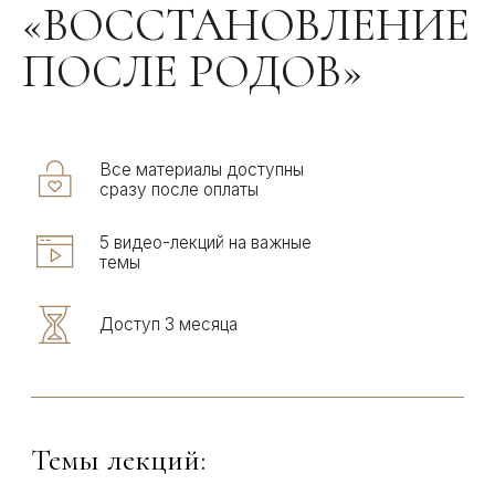
6 видео-лекций на
различные темы
Доступ 3 месяца
Темы лекций:
• уход за малышом в первые месяцы: гигиена,
купание, смена подгузника
• психомоторное развитие в первый год жизни.
Как помочь малышу развиваться правильно?
• прикорм
• детский сон
• грудное и искусственное
вскармливание: особенности, как
организовать
Бонус:
Лайфхаки: как совместить быт, уход за
малышом, работу и не забыть о себе. Как