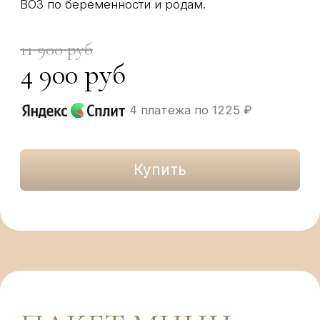
актуальные темы
Доступ 3 месяца
Темы лекций:
• естественные роды или кесарево сечение
• техники правильного дыхания во время
родов
• сумка в роддом и покупки для малыша
• как практиковать медитацию во время
беременности
• как облегчить боль и спине и
тазовую боль: упражнения и
самомассаж
Бонус:
Доказательная медицина: рекомендации
ВОЗ по беременности и родам.