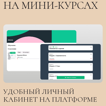
+7
Я ознакомлен(-а) и согласен(-на) с
Политикой
конфиденциальности
и условиями
Публичной
оферты
. Даю согласие на
обработку моих
персональных данных
и
получение
маркетинговых рассылок
.