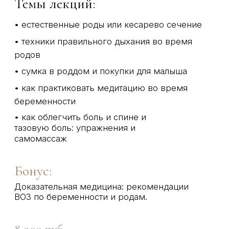
5 видео-лекций на важные
темы
Доступ 3 месяца
Темы лекций:
• норма восстановления. Тревожные
симптомы: когда обращаться к лечащему
доктору, а когда в скорую помощь
• упражнения для восстановления здоровья и
фигуры
• гигиена после естественных родов и
кесарева сечения: уход за швами, выделения
и смена прокладок, ношение бандажа
• секс после родов
• как принять новую роль и находить время
для себя. Что делать, если кажется, что не
справляешься с малышом и своими
эмоциями. Психологические аспекты