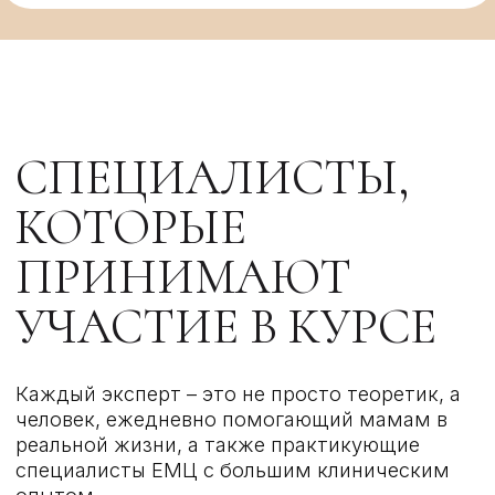
Гордеева Валерия
ПЕДИАТР
Уход, кормление, сон, развитие
малыша и прикорм