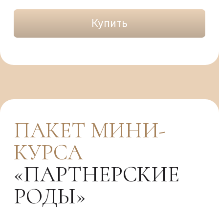
Карепина Анна
АКУШЕР-ГИНЕКОЛОГ,
СЕКСОЛОГ
Лекции по триместрам, родам,
восстановлению, интимной жизни.
Опыт работы 35 лет.
Дипломы специалиста >