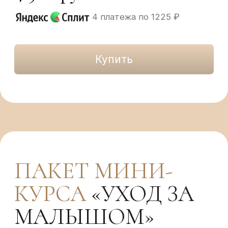
Все материалы доступны
сразу после оплаты
3 видео-лекции для семьи
Доступ 3 месяца
Темы лекций:
• блок для партнёра: как помочь будущей
маме во время беременности
• роль партнера в роддоме
• как подготовиться к совместным родам –
необходимая помощь будущего папы в родах
Бонус:
Лайфхаки: как совместить быт, уход за
малышом, работу и не забыть о себе. Как
делегировать мужу часть дел