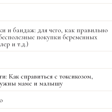
 и бандаж: для чего, как правильно
 бесполезные покупки беременных
ер и т.д.)
и: Как справиться с токсикозом,
 нужны маме и малышу
о