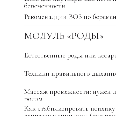
беременности
Рекоменадции ВОЗ по береме
МОДУЛЬ «РОДЫ»
Естественные роды или кесаре
Техники правильного дыхания
Массаж промежности: нужен л
родам
Как стабилизировать психику
депрессия: симптомы (как рас