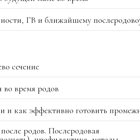
нности, ГВ и ближайшему послеродов
во сечение
 во время родов
и и как эффективно готовить промежн
 после родов. Послеродовая
познать), профилактика, методы